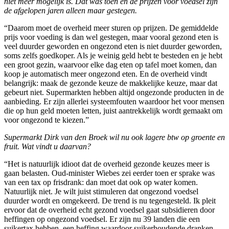
niet meer mogelijk is. Dat was toen en de prijzen voor voedsel zijn
de afgelopen jaren alleen maar gestegen.
“Daarom moet de overheid meer sturen op prijzen. De gemiddelde
prijs voor voeding is dan wel gestegen, maar vooral gezond eten is
veel duurder geworden en ongezond eten is niet duurder geworden,
soms zelfs goedkoper. Als je weinig geld hebt te besteden en je hebt
een groot gezin, waarvoor elke dag eten op tafel moet komen, dan
koop je automatisch meer ongezond eten. En de overheid vindt
belangrijk: maak de gezonde keuze de makkelijke keuze, maar dat
gebeurt niet. Supermarkten hebben altijd ongezonde producten in de
aanbieding. Er zijn allerlei systeemfouten waardoor het voor mensen
die op hun geld moeten letten, juist aantrekkelijk wordt gemaakt om
voor ongezond te kiezen.”
Supermarkt Dirk van den Broek wil nu ook lagere btw op groente en
fruit. Wat vindt u daarvan?
“Het is natuurlijk idioot dat de overheid gezonde keuzes meer is
gaan belasten. Oud-minister Wiebes zei eerder toen er sprake was
van een tax op frisdrank: dan moet dat ook op water komen.
Natuurlijk niet. Je wilt juist stimuleren dat ongezond voedsel
duurder wordt en omgekeerd. De trend is nu tegengesteld. Ik pleit
ervoor dat de overheid echt gezond voedsel gaat subsidieren door
heffingen op ongezond voedsel. Er zijn nu 39 landen die een
suikertax hebben, een heffing waardoor suikerhoudende dranken