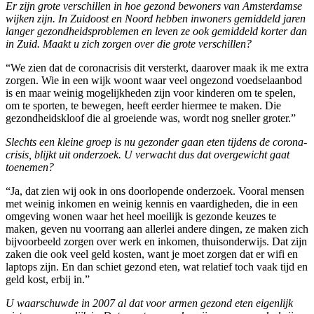
Er zijn grote verschillen in hoe gezond bewoners van Amsterdamse
wijken zijn. In Zuidoost en Noord hebben inwoners gemiddeld jaren
langer gezondheidsproblemen en leven ze ook gemiddeld korter dan
in Zuid. Maakt u zich zorgen over die grote verschillen?
“We zien dat de coronacrisis dit versterkt, daarover maak ik me extra
zorgen. Wie in een wijk woont waar veel ongezond voedselaanbod
is en maar weinig mogelijkheden zijn voor kinderen om te spelen,
om te sporten, te bewegen, heeft eerder hiermee te maken. Die
gezondheidskloof die al groeiende was, wordt nog sneller groter.”
Slechts een kleine groep is nu gezonder gaan eten tijdens de corona-
crisis, blijkt uit onderzoek. U verwacht dus dat overgewicht gaat
toenemen?
“Ja, dat zien wij ook in ons doorlopende onderzoek. Vooral mensen
met weinig inkomen en weinig kennis en vaardigheden, die in een
omgeving wonen waar het heel moeilijk is gezonde keuzes te
maken, geven nu voorrang aan allerlei andere dingen, ze maken zich
bijvoorbeeld zorgen over werk en inkomen, thuisonderwijs. Dat zijn
zaken die ook veel geld kosten, want je moet zorgen dat er wifi en
laptops zijn. En dan schiet gezond eten, wat relatief toch vaak tijd en
geld kost, erbij in.”
U waarschuwde in 2007 al dat voor armen gezond eten eigenlijk