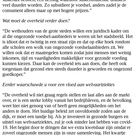
veel duurder worden. Zo subsidieer je voedsel, anders zadel je de
consument alleen maar op met hogere prijzen.”
Wat moet de overheid verder doen?
“De wethouders van de grote steden willen een juridisch kader om
al die ongezonde voedsel-aanbieders te weren uit het stadsbeeld. Het
is idioot dat er twintig in een straat zijn en dat op elke hoek rondom
alle scholen een wolk van ongezonde voedselaanbieders zit. We
willen ook dat er maatregelen komen zodat juist mensen met weinig
inkomen, tijd en vaardigheden makkelijker voor gezonde voeding
kunnen kiezen. Daar kan de overheid iets aan doen, die heeft ook
toegestaan dat gezond eten steeds duurder is geworden en ongezond
goedkoper.”
Eerder waarschuwde u voor een vloed aan welvaartziektes
“De overheid wil niet graag regels stellen en laat alles aan de markt
over, er is een sterke lobby vanuit het bedrijfsleven, en de bevolking
weet hier niet genoeg van of heeft geen mogelijkheden om het
anders te doen. Het huidige beleid zet onvoldoende zoden aan de
dijk, er moet een tandje bij. Als je investeert in gezonde burgers en
uitstel van welvaartziektes, zul je ook minder last hebben van covid-
19. Het begint door te dringen dat we extra kwetsbaar zijn omdat er
zoveel ongezonde mensen zijn in onze samenleving. Het kwartje