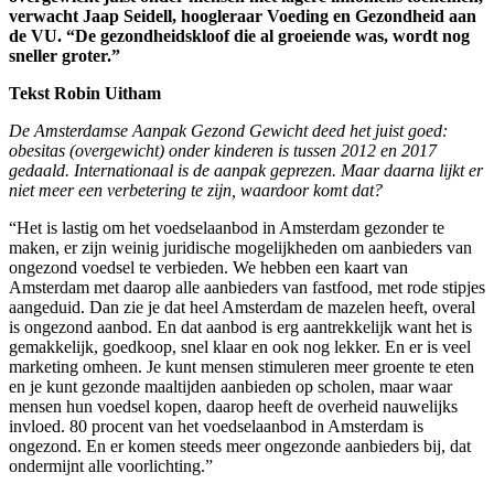
verwacht Jaap Seidell, hoogleraar Voeding en Gezondheid aan
de VU. “De gezondheidskloof die al groeiende was, wordt nog
sneller groter.”
Tekst Robin Uitham
De Amsterdamse Aanpak Gezond Gewicht deed het juist goed:
obesitas (overgewicht) onder kinderen is tussen 2012 en 2017
gedaald. Internationaal is de aanpak geprezen. Maar daarna lijkt er
niet meer een verbetering te zijn, waardoor komt dat?
“Het is lastig om het voedselaanbod in Amsterdam gezonder te
maken, er zijn weinig juridische mogelijkheden om aanbieders van
ongezond voedsel te verbieden. We hebben een kaart van
Amsterdam met daarop alle aanbieders van fastfood, met rode stipjes
aangeduid. Dan zie je dat heel Amsterdam de mazelen heeft, overal
is ongezond aanbod. En dat aanbod is erg aantrekkelijk want het is
gemakkelijk, goedkoop, snel klaar en ook nog lekker. En er is veel
marketing omheen. Je kunt mensen stimuleren meer groente te eten
en je kunt gezonde maaltijden aanbieden op scholen, maar waar
mensen hun voedsel kopen, daarop heeft de overheid nauwelijks
invloed. 80 procent van het voedselaanbod in Amsterdam is
ongezond. En er komen steeds meer ongezonde aanbieders bij, dat
ondermijnt alle voorlichting.”