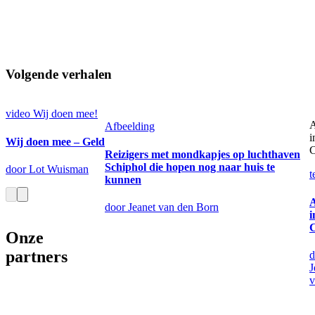
Volgende verhalen
video
Wij doen mee!
Afbeelding
i
Wij doen mee – Geld
C
Reizigers met mondkapjes op luchthaven
Schiphol die hopen nog naar huis te
door Lot Wuisman
t
kunnen
door Jeanet van den Born
i
C
Onze
partners
d
J
v