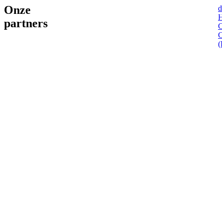
Onze
d
H
partners
C