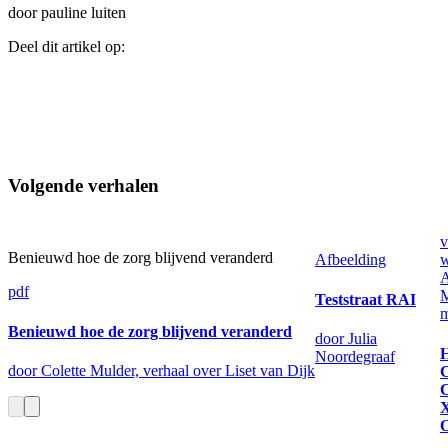
door pauline luiten
Deel dit artikel op:
Volgende verhalen
v
Benieuwd hoe de zorg blijvend veranderd
Afbeelding
w
pdf
Teststraat RAI
m
Benieuwd hoe de zorg blijvend veranderd
door Julia
H
Noordegraaf
door Colette Mulder, verhaal over Liset van Dijk
C
O