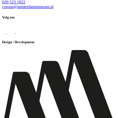
020 523 1822
corona@amsterdammuseum.nl
Volg ons
Design / Development