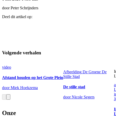
door Peter Schrijnders
Deel dit artikel op:
Volgende verhalen
video
I
Afbeelding
De Groene
De
Stille Stad
Afstand houden op het Grote Plein
a
De stille stad
door Miek Hoekzema
i
door Nicole Segers
J
I
Onze