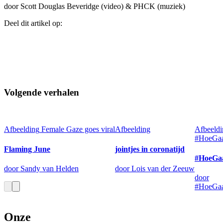
door Scott Douglas Beveridge (video) & PHCK (muziek)
Deel dit artikel op:
Volgende verhalen
Afbeelding
Female Gaze goes viral
Afbeelding
Afbeeldi
#HoeGaa
Flaming June
jointjes in coronatijd
#HoeGa
door Sandy van Helden
door Lois van der Zeeuw
door
#HoeGaa
Onze