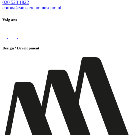
020 523 1822
corona@amsterdammuseum.nl
Volg ons
Design / Development