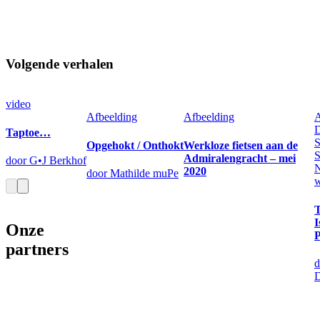
Volgende verhalen
video
Afbeelding
Afbeelding
A
D
Taptoe…
S
Opgehokt / Onthokt
Werkloze fietsen aan de
S
Admiralengracht – mei
door G•J Berkhof
2020
door Mathilde muPe
w
T
I
Onze
P
partners
d
D