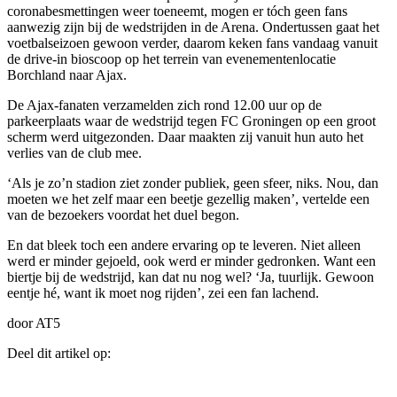
coronabesmettingen weer toeneemt, mogen er tóch geen fans
aanwezig zijn bij de wedstrijden in de Arena. Ondertussen gaat het
voetbalseizoen gewoon verder, daarom keken fans vandaag vanuit
de drive-in bioscoop op het terrein van evenementenlocatie
Borchland naar Ajax.
De Ajax-fanaten verzamelden zich rond 12.00 uur op de
parkeerplaats waar de wedstrijd tegen FC Groningen op een groot
scherm werd uitgezonden. Daar maakten zij vanuit hun auto het
verlies van de club mee.
‘Als je zo’n stadion ziet zonder publiek, geen sfeer, niks. Nou, dan
moeten we het zelf maar een beetje gezellig maken’, vertelde een
van de bezoekers voordat het duel begon.
En dat bleek toch een andere ervaring op te leveren. Niet alleen
werd er minder gejoeld, ook werd er minder gedronken. Want een
biertje bij de wedstrijd, kan dat nu nog wel? ‘Ja, tuurlijk. Gewoon
eentje hé, want ik moet nog rijden’, zei een fan lachend.
door AT5
Deel dit artikel op: