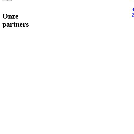
d
Onze
Z
partners