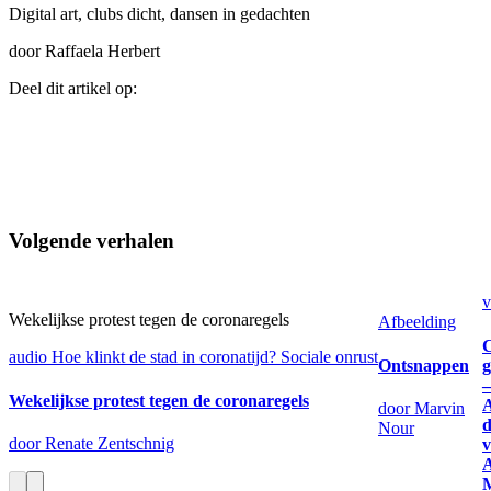
Digital art, clubs dicht, dansen in gedachten
door Raffaela Herbert
Deel dit artikel op:
Volgende verhalen
v
Wekelijkse protest tegen de coronaregels
Afbeelding
C
audio
Hoe klinkt de stad in coronatijd?
Sociale onrust
Ontsnappen
g
–
Wekelijkse protest tegen de coronaregels
door Marvin
d
Nour
door Renate Zentschnig
v