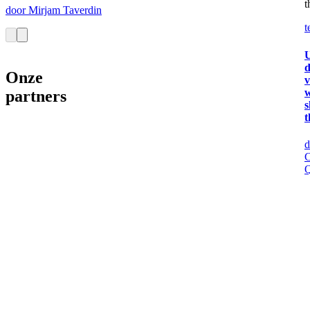
t
door Mirjam Taverdin
t
U
Onze
v
w
partners
s
t
d
C
Q