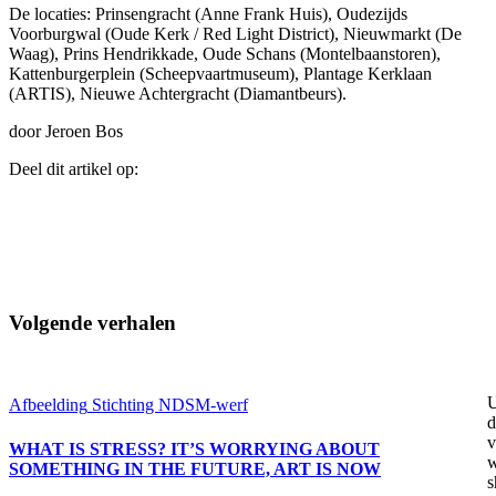
De locaties: Prinsengracht (Anne Frank Huis), Oudezijds
Voorburgwal (Oude Kerk / Red Light District), Nieuwmarkt (De
Waag), Prins Hendrikkade, Oude Schans (Montelbaanstoren),
Kattenburgerplein (Scheepvaartmuseum), Plantage Kerklaan
(ARTIS), Nieuwe Achtergracht (Diamantbeurs).
door Jeroen Bos
Deel dit artikel op:
Volgende verhalen
U
Afbeelding
Stichting NDSM-werf
d
v
WHAT IS STRESS? IT’S WORRYING ABOUT
w
SOMETHING IN THE FUTURE, ART IS NOW
s