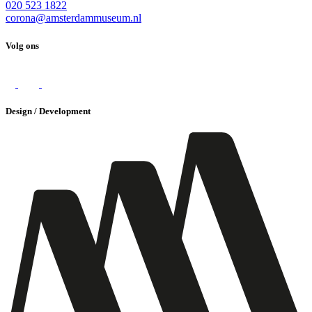
020 523 1822
corona@amsterdammuseum.nl
Volg ons
Design / Development