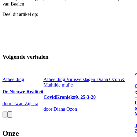
van Baalen
Deel dit artikel op:
Volgende verhalen
v
Afbeelding
Afbeelding
Virusverslagen Diana Ozon &
Mathilde muPe
C
De Nieuwe Realiteit
g
CovidKroniek#9, 25-3-20
D
door Twan Zijlstra
o
door Diana Ozon
d
Z
Onze