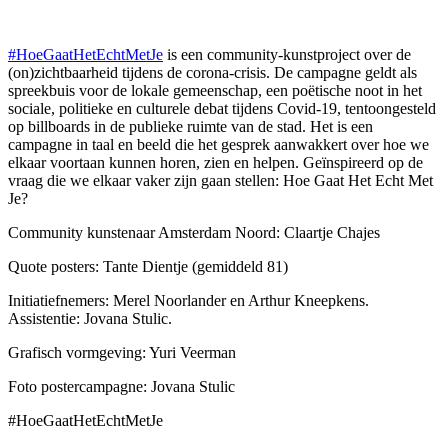
#HoeGaatHetEchtMetJe
is een community-kunstproject over de
(on)zichtbaarheid tijdens de corona-crisis. De campagne geldt als
spreekbuis voor de lokale gemeenschap, een poëtische noot in het
sociale, politieke en culturele debat tijdens Covid-19, tentoongesteld
op billboards in de publieke ruimte van de stad. Het is een
campagne in taal en beeld die het gesprek aanwakkert over hoe we
elkaar voortaan kunnen horen, zien en helpen. Geïnspireerd op de
vraag die we elkaar vaker zijn gaan stellen: Hoe Gaat Het Echt Met
Je?
Community kunstenaar Amsterdam Noord: Claartje Chajes
Quote posters: Tante Dientje (gemiddeld 81)
Initiatiefnemers: Merel Noorlander en Arthur Kneepkens.
Assistentie: Jovana Stulic.
Grafisch vormgeving: Yuri Veerman
Foto postercampagne: Jovana Stulic
#HoeGaatHetEchtMetJe