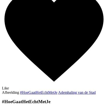
Like
Afbeelding
#HoeGaatHetEchtMetJe
Ademhaling van de Stad
#HoeGaatHetEchtMetJe