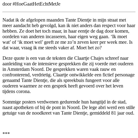
door #HoeGaatHetEchtMetJe
Nadat ik de afgelopen maanden Tante Dientje in mijn straat met
meer aandacht heb gevolgd, kan ik niet anders dan respect voor haar
hebben. Ze doet het toch maar, in haar eentje de dag door komen,
oordelen van anderen incasseren, haar eigen weg gaan. ‘Ik moet
wat’ of ‘ik moet wel’ geeft ze me zo’n zeven keer per week mee. Is
dat waar, vraag ik me steeds vaker af. Moet het zo?
Deze quote is een van de teksten die Claartje Chajes schreef naar
aanleiding van de intensieve gesprekken die zij voerde met ouderen
in Amsterdam Noord. De gesprekken waren vaak rauw en
confronterend, verdrietig. Claartje ontwikkelde een fictief personage
genaamd Tante Dientje, die als spreekbuis fungeert voor alle
ouderen waarmee ze een gesprek heeft gevoerd over het leven
tijdens corona.
Sommige posters verdwenen gedurende hun hangtijd in de stad,
naast apotheken of bij de pont in Noord. De lege abri werd een stille
getuige van de noodkreet van Tante Dientje, gemiddeld 81 jaar oud.
***