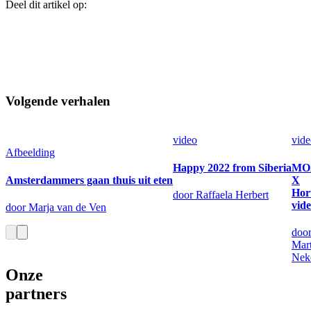
Deel dit artikel op:
Volgende verhalen
video
vide
Afbeelding
Happy 2022 from Siberia
MO
Amsterdammers gaan thuis uit eten
X
Hor
door Raffaela Herbert
vid
door Marja van de Ven
doo
Mart
Nek
Onze
partners