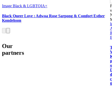
Image
Black & LGBTQIA+
Black Queer Love : Adwoa Rose Sarpong & Comfort Esther
Kondehson
I
R
E
Our
T
partners
p
s
d
c
t