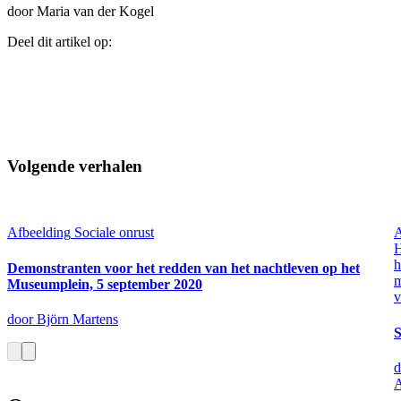
door Maria van der Kogel
Deel dit artikel op:
Volgende verhalen
Afbeelding
Sociale onrust
A
h
Demonstranten voor het redden van het nachtleven op het
m
Museumplein, 5 september 2020
v
door Björn Martens
S
d